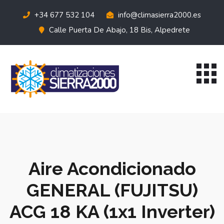
+34 677 532 104
info@climasierra2000.es
Calle Puerta De Abajo, 18 Bis, Alpedrete
Aire Acondicionado
GENERAL (FUJITSU)
ACG 18 KA (1x1 Inverter)