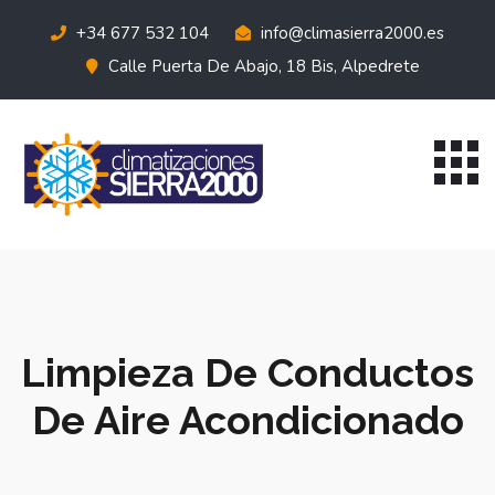
+34 677 532 104
info@climasierra2000.es
Calle Puerta De Abajo, 18 Bis, Alpedrete
Limpieza De Conductos
De Aire Acondicionado